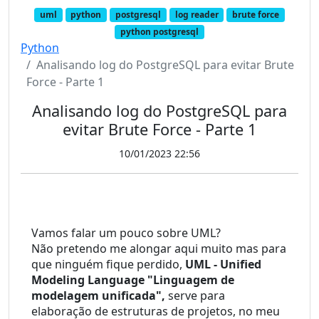
uml
python
postgresql
log reader
brute force
python postgresql
Python
Analisando log do PostgreSQL para evitar Brute
Force - Parte 1
Analisando log do PostgreSQL para
evitar Brute Force - Parte 1
10/01/2023 22:56
Vamos falar um pouco sobre UML?
Não pretendo me alongar aqui muito mas para 
que ninguém fique perdido, 
UML - Unified 
Modeling Language "Linguagem de 
modelagem unificada", 
serve para 
elaboração de estruturas de projetos, no meu 