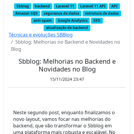
Sbblog
backend
Laravel 11
Laravel 11 API
API
Amazon SQS
segurança de dados
estrutura de dados
anti-spam
Google Analytics
SEO
atualização de backend
Técnicas e evoluções SBBlog
Sbblog: Melhorias no Backend e Novidades no
Blog
Sbblog: Melhorias no Backend e
Novidades no Blog
15/11/2024 23:47
Neste segundo post, enquanto finalizamos o 
novo layout, vamos focar nas melhorias do 
backend, que vão transformar o Sbblog em 
uma plataforma mais robusta e escalável. No 